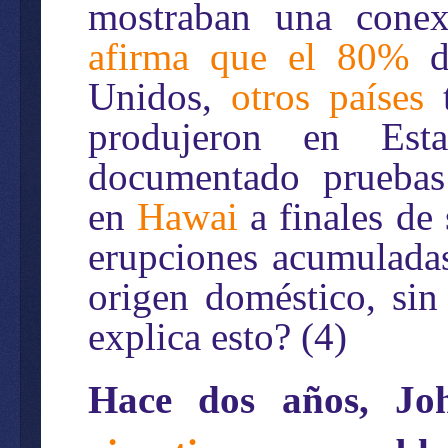
mostraban una cone
afirma que el 80%
de
Unidos,
otros países
t
produjeron en Es
documentado pruebas 
en
Hawai
a finales de
erupciones acumulada
origen doméstico, si
explica esto? (4)
Hace dos años, Jo