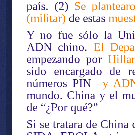
país. (2)
Se plantear
(militar)
de estas
muest
Y no fue sólo la Uni
ADN chino.
El Depa
empezando por
Hilla
sido encargado de rec
números PIN –
y AD
mundo. China y el mu
de “¿Por qué?”
Si se tratara de China