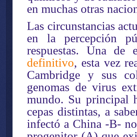
en muchas otras nacio
Las circunstancias ac
en la percepción p
respuestas. Una de e
definitivo
, esta vez r
Cambridge y sus co
genomas de virus ext
mundo. Su principal h
cepas distintas, a sab
infectó a China -B- no
progenitor (A) que exi