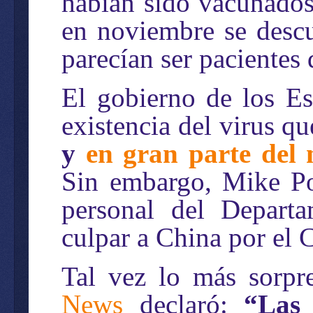
habían sido vacunados 
en noviembre se descu
parecían ser paciente
El gobierno de los Es
existencia del virus q
y
en gran parte del
Sin embargo, Mike Po
personal del Depart
culpar a China por el
Tal vez lo más sorpr
News
declaró:
“Las 