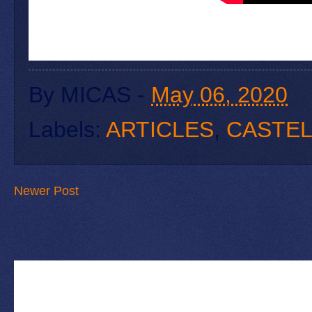
By
MICAS
-
May 06, 2020
Labels:
ARTICLES
,
CASTE
Newer Post