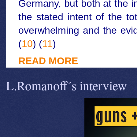
Germany, but both at the i
the stated intent of the t
overwhelming and the evid
(
10
) (
11
)
READ MORE
L.Romanoff´s interview