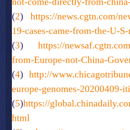
not-come-directly-from-china
(
2
)
https://news.cgtn.com/
19-cases-came-from-the-U-S-
(
3
)
https://newsaf.cgtn.c
from-Europe-not-China-Gov
(
4
)
http://www.chicagotribun
europe-genomes-20200409-iti
(
5
)
https://global.chinadail
html