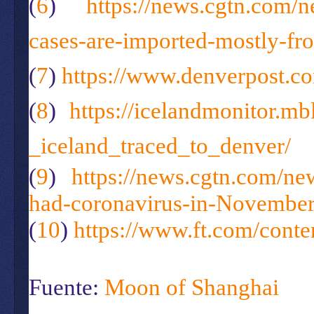
(
6
)
https://news.cgtn.com/
cases-are-imported-mostly-
(
7
)
https://www.denverpost.co
(
8
)
https://icelandmonitor.m
_iceland_traced_to_denver/
(
9
)
https://news.cgtn.com/ne
had-coronavirus-in-Novembe
(
10
)
https://www.ft.com/con
Fuente:
Moon of Shanghai