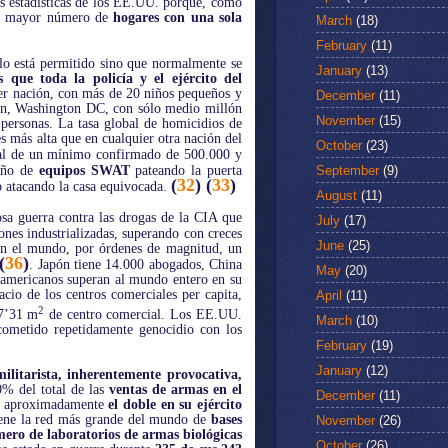
as estadísticas de los EE.UU. porque, como
 el mayor número de
hogares con una sola
March
(18)
February
(11)
lo está permitido sino que normalmente se
January
(13)
ue toda la policía y el ejército del
er nación, con más de 20 niños pequeños y
December
(11)
ión, Washington DC, con sólo medio millón
November
(15)
personas. La tasa global de homicidios de
 más alta que en cualquier otra nación del
October
(23)
al de un mínimo confirmado de 500.000 y
September
(9)
 año de
equipos SWAT
pateando la puerta
(
32
) (
33
)
o atacando la casa equivocada.
August
(11)
tosa guerra contra las drogas de la CIA que
July
(17)
ones industrializadas, superando con creces
June
(25)
n el mundo, por órdenes de magnitud, un
(
36
)
. Japón tiene 14.000 abogados, China
May
(20)
americanos superan al mundo entero en su
io de los centros comerciales per capita,
April
(11)
2
 7’31 m
de centro comercial. Los EE.UU.
March
(10)
cometido repetidamente genocidio con los
February
(19)
January
(12)
ilitarista, inherentemente provocativa,
% del total de las
ventas de armas en el
December
(11)
an aproximadamente
el doble en su ejército
iene la red más grande del mundo de
bases
November
(26)
ro de laboratorios de armas biológicas
October
(26)