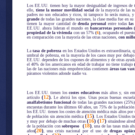
Los EE.UU. tienen hoy la mayor desigualdad de ingresos de t
ello,
tiene la menor movilidad social
de la mayoría de las n
padres no son educados y ricos, tú tampoco lo serás nunca, y
grande
de todas las grandes naciones, la clase media fue en s
tienen la mayor cantidad de
deuda personal
entre todas
las
EE.UU. ahora lideran el mundo en
bancarrotas personales
propiedad de la vivienda
con un 57%
(
6
)
, ocupando el pues
en comparación con la mayoría de las otras naciones,
con mill
La
tasa de pobreza
en los Estados Unidos es extraordinaria, qu
umbral de pobreza, en la mayoría de los casos muy por debaj
EE.UU. dependen de los cupones de alimentos y de otras ayuda
el 40% de los americanos en edad de trabajar no tiene trabajo
las de las naciones más empobrecidas contienen
áreas tan vas
páramos violentos adonde nadie va.
Los EE.UU. tienen los
costes educativos
más altos y, sin e
(
12
)
artículo
.
Le abrirá los ojos. Unas pocas buenas escuela
analfabetismo funcional
de todas las grandes naciones (25%)
encuestas durante los últimos 60 años, un 75% de la población
los EE.UU. tienen los costes de atención médica más altos por 
(
15
)
de población sin atención médica
. Los Estados Unidos t
(
16
) (
17
)
y muy por debajo de muchas otras
situándose alred
(
18
)
de la población con
sobrepeso
, una de las tasas más al
(
20
)
años
, una crisis nacional por el uso de
drogas opiác