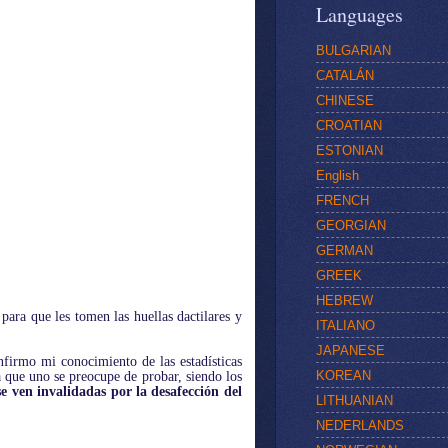
Languages
BULGARIAN
CATALÁN
CHINESE
CROATIAN
ESTONIAN
English
FRENCH
GEORGIAN
GERMAN
GREEK
HEBREW
para que les tomen las huellas dactilares y
ITALIANO
JAPANESE
nfirmo mi conocimiento de las estadísticas
KOREAN
 que uno se preocupe de probar, siendo los
se ven invalidadas por la desafección del
LITHUANIAN
NEDERLANDS