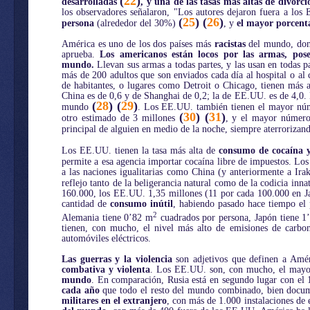
(
22
)
desarrolladas
, y una de las tasas más altas de divorc
los observadores señalaron, "Los autores dejaron fuera a l
(
25
) (
26
)
persona
(alrededor del 30%)
, y
el mayor porcenta
América es uno de los dos países más
racistas
del mundo, dond
aprueba.
Los americanos están locos por las armas, po
mundo.
Llevan sus armas a todas partes, y las usan en todas p
más de 200 adultos que son enviados cada día al hospital o a
de habitantes, o lugares como Detroit o Chicago, tienen más 
China es de 0,6 y de Shanghai de 0,2; la de EE.UU. es de 4,0. 
(
28
) (
29
)
mundo
. Los EE.UU. también tienen el mayor nú
(
30
) (
31
)
otro estimado de 3 millones
, y el mayor númer
principal de alguien en medio de la noche, siempre aterrorizan
Los EE.UU. tienen la tasa más alta de
consumo de cocaína 
permite a esa agencia importar cocaína libre de impuestos. Lo
a las naciones igualitarias como China (y anteriormente a I
reflejo tanto de la beligerancia natural como de la codicia in
160.000, los EE.UU. 1,35 millones (11 por cada 100.000 en 
cantidad de
consumo inútil
, habiendo pasado hace tiempo el 
2
Alemania tiene 0’82 m
cuadrados por persona, Japón tiene 1
tienen, con mucho, el nivel más alto de emisiones de carbo
automóviles eléctricos.
Las guerras y la violencia
son adjetivos que definen a Amé
combativa y violenta
. Los EE.UU. son, con mucho, el mayor
mundo
. En comparación, Rusia está en segundo lugar con el
cada año
que todo el resto del mundo combinado, bien docum
militares en el extranjero
, con más de 1.000 instalaciones de