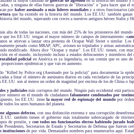
lanzado la mayor cantidad de
guerras de agresión
en la historia del mundo y 
cadas, y ninguna de ellas fueron guerras de "liberación" o "para hacer que el 
tacan por
haber asesinado a más líderes mundiales
y a otros funcionarios (a
ortura
que ha existido en la historia del mundo. Los EE.UU. también ganan e
historia del mundo, superando con creces a nuestros antiguos héroes Stalin y Hi
ás alta de todas las naciones, con más del 25% de los prisioneros del mundo 
e que los EE.UU. tengan el mayor número de campos de internamiento -
cam
anos se atrevan a lanzar otra protesta de Ocupar Wall Street o similar. Lo
tosamente pesado como MRAP, APC, aviones no tripulados y armas automáticas. 
ha sido modificado. Ahora dice "Ocupar y matar". Los EE.UU. tienen, con mu
ción en el mundo, incluyendo incluso a estados delincuentes y miembros del
rutalidad policial
en América es ya legendaria, es tan común que es uno de l
zan proporciones epidémicas y que van en aumento.
 "Killed by Police.org (Asesinado por la policía)" para documentar la epidem
cadas a listar el número de asesinatos diarios en cada vecindario de las princi
s EE.UU. son al menos un orden de magnitud por encima de los de China o Jap
ales y judiciales
más corruptos del mundo. Ningún país occidental está particu
mayor número en el mundo de ciudadanos
falsamente condenados por testimo
 supuesto, los EE.UU. tiene
la mayor red de espionaje del mundo
por órden
de todos los seres humanos del planeta.
ene algunos defectos
, con una disfunción extrema y una corrupción desenfrenad
E.UU. también tienen el gobierno más totalmente sobrecargado de titiritero
upos de presión, y
con todos sus funcionarios electos habiendo jurado lealt
 Presidentes, Secretarios de Estado y Secretarios de Defensa que fueron ce
 instituciones
de por vida. Demasiados nombres para enumerarlos aquí. Estado