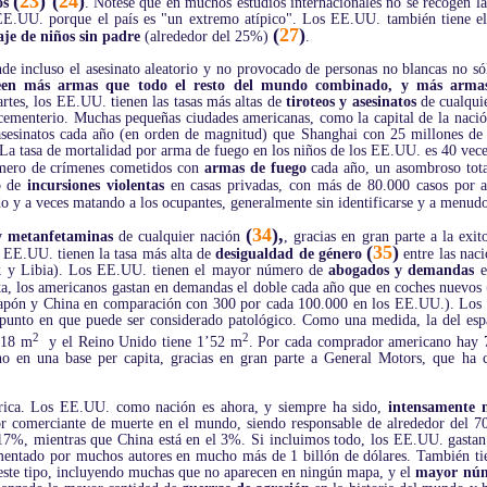
(
23
) (
24
)
ios
. Nótese que en muchos estudios internacionales no se recogen l
os EE.UU. porque el país es "un extremo atípico". Los EE.UU. también tiene
(
27
)
je de niños sin padre
(alrededor del 25%)
.
e incluso el asesinato aleatorio y no provocado de personas no blancas no só
seen más armas que todo el resto del mundo combinado, y más armas q
artes, los EE.UU. tienen las tasas más altas de
tiroteos y asesinatos
de cualqui
l cementerio. Muchas pequeñas ciudades americanas, como la capital de la nac
asesinatos cada año (en orden de magnitud) que Shanghai con 25 millones de 
La tasa de mortalidad por arma de fuego en los niños de los EE.UU. es 40 veces
mero de crímenes cometidos con
armas de fuego
cada año, un asombroso tot
o de
incursiones violentas
en casas privadas, con más de 80.000 casos por
do y a veces matando a los ocupantes, generalmente sin identificarse y a menud
(
34
),
y metanfetaminas
de cualquier nación
, gracias en gran parte a la exi
(
35
)
s EE.UU. tienen la tasa más alta de
desigualdad de género
entre las naci
rak y Libia). Los EE.UU. tienen el mayor número de
abogados y demandas
e
nata, los americanos gastan en demandas el doble cada año que en coches nuevos
Japón y China en comparación con 300 por cada 100.000 en los EE.UU.). Los 
punto en que puede ser considerado patológico. Como una medida, la del espac
2
2
’18 m
y el Reino Unido tiene 1’52 m
. Por cada comprador americano hay
no en una base per capita, gracias en gran parte a General Motors, que ha 
rica. Los EE.UU. como nación es ahora, y siempre ha sido,
intensamente m
 comerciante de muerte en el mundo, siendo responsable de alrededor del 70
 17%, mientras que China está en el 3%. Si incluimos todo, los EE.UU. gast
entado por muchos autores en mucho más de 1 billón de dólares. También t
 este tipo, incluyendo muchas que no aparecen en ningún mapa, y el
mayor núme