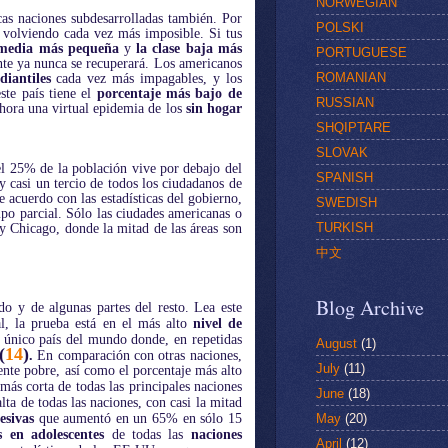
NORWEGIAN
s naciones subdesarrolladas también. Por
POLSKI
á volviendo cada vez más imposible. Si tus
e media más pequeña
y
la clase baja más
PORTUGUESE
nte ya nunca se recuperará. Los americanos
ROMANIAN
diantiles
cada vez más impagables, y los
ste país tiene el
porcentaje más bajo de
RUSSIAN
ahora una virtual epidemia de los
sin hogar
SHQIPTARE
SLOVAK
del 25% de la población vive por debajo del
SPANISH
 y casi un tercio de todos los ciudadanos de
 acuerdo con las estadísticas del gobierno,
SWEDISH
mpo parcial. Sólo las ciudades americanas o
TURKISH
y Chicago, donde la mitad de las áreas son
中文
Blog Archive
 y de algunas partes del resto. Lea este
l, la prueba está en el más alto
nivel de
 único país del mundo donde, en repetidas
August
(1)
(
14
)
.
En comparación con otras naciones,
July
(11)
ente pobre, así como el porcentaje más alto
más corta de todas las principales naciones
June
(18)
ta de todas las naciones, con casi la mitad
May
(20)
esivas
que aumentó en un 65% en sólo 15
 en adolescentes
de todas las
naciones
April
(12)