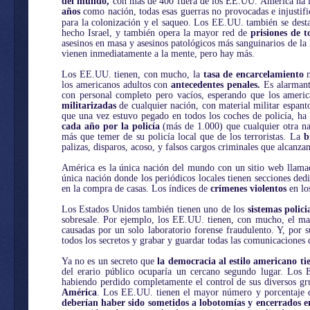
del mundo,
con más de 400 fuera de los EE.UU. América ha 
años
como nación, todas esas guerras no provocadas e injustifi
para la colonización y el saqueo. Los EE.UU. también se des
hecho Israel, y también opera la mayor red de
prisiones de t
asesinos en masa y asesinos patológicos más sanguinarios de la 
vienen inmediatamente a la mente, pero hay más.
Los EE.UU. tienen, con mucho, la
tasa de encarcelamiento
m
los americanos adultos con
antecedentes penales.
Es alarmant
con personal completo pero vacíos, esperando que los americ
militarizadas
de cualquier nación, con material militar espan
que una vez estuvo pegado en todos los coches de policía, 
cada año
por la policía
(más de 1.000) que cualquier otra na
más que temer de su policía local que de los terroristas. La
b
palizas, disparos, acoso, y falsos cargos criminales que alcan
América es la única nación del mundo con un sitio web llamado
única nación donde los periódicos locales tienen secciones dedi
en la compra de casas. Los índices de
crímenes violentos
en lo
Los Estados Unidos también tienen uno de los
sistemas polici
sobresale. Por ejemplo, los EE.UU. tienen, con mucho, el 
causadas por un solo laboratorio forense fraudulento. Y, por
todos los secretos y grabar y guardar todas las comunicaciones 
Ya no es un secreto que
la democracia al estilo americano ti
del erario público ocuparía un cercano segundo lugar. Los E
habiendo perdido completamente el control de sus diversos gr
América
. Los EE.UU. tienen el mayor número y porcentaje de
deberían haber sido sometidos a lobotomías y encerrados en