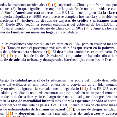
odas las naciones occidentales
(
1
) (
2
)
superando a China y a más de unas poca
aciones
(
3
)
, lo que significa que mejorar la posición de uno en la vida se est
 el
Sueño Americano está muerto
. Los EE.UU. tienen hoy en día
la clas
u mayoría aniquilada en 2008, ese proceso se completa hoy en día y probableme
 naciones
(
4
)
, incluyendo deudas de tarjetas de crédito y préstamos estu
(
5
)
. Desde 2008, según las propias estadísticas del gobierno de los EE.UU., e
to 43 en el mundo, muy por debajo de China con un 90%
(
7
)
, y América tiene 
ones de familias con niños sin hogar
sin contabilizar.
e las estadísticas oficiales sitúan esta cifra en el 13%, pero en realidad más 
o
(
8
)
. También tiene el porcentaje más alto de
niños que viven en la pobreza
,
s del gobierno para sobrevivir
(
9
)
. El
desempleo
también es extraordinario. De
(
10
) (
11
)
, y muchos de los demás están
sub-empleados
, trabajando sólo a tie
tas de decadencia urbana
y
desesperados barrios bajos
como los de Detroit 
mbargo, la
calidad general de la educación
más pobre del mundo desarrollado
s o universidades en una nación entera no la convierten en un líder mundia
(
13
)
 y un nivel de ignorancia verdaderamente legendario
. Los EE.UU. es el
 adulta y estudiantil no puede encontrar su propio país en un mapa del mundo
un factor de dos a diez, y sin embargo tiene una calidad general sorprendentem
ienen la
tasa de mortalidad infantil
más alta y la
esperanza de vida
al nacer 
edor del 50 en una lista de países. Los EE.UU. tienen la tasa de obesidad más al
(
19
)
tas de
enfermedades de transmisión sexual
, de uso de
drogas antidepr
(
21
)
eas
y
depresión
. Tiene las tasas más altas de
embarazos y abortos