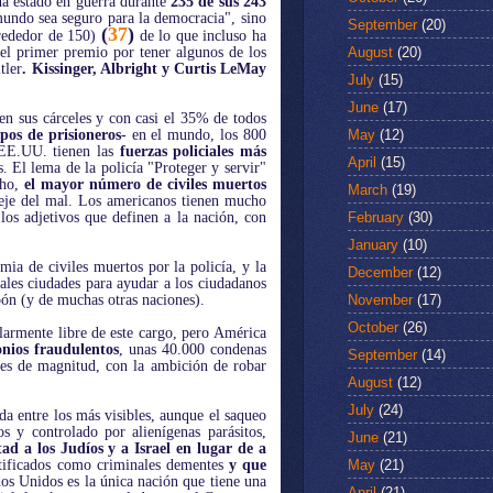
ha estado en guerra durante
235 de sus 243
mundo sea seguro para la democracia", sino
September
(20)
(
37
)
lrededor de 150)
de lo que incluso ha
August
(20)
l primer premio por tener algunos de los
tler
. Kissinger, Albright y Curtis LeMay
July
(15)
June
(17)
en sus cárceles y con casi el 35% de todos
May
(12)
pos de prisioneros
- en el mundo, los 800
s EE.UU. tienen las
fuerzas policiales más
April
(15)
El lema de la policía "Proteger y servir"
cho,
el mayor número de civiles muertos
March
(19)
 eje del mal. Los americanos tienen mucho
February
(30)
os adjetivos que definen a la nación, con
January
(10)
ia de civiles muertos por la policía, y la
December
(12)
pales ciudades para ayudar a los ciudadanos
November
(17)
ón (y de muchas otras naciones).
October
(26)
larmente libre de este cargo, pero América
nios fraudulentos
, unas 40.000 condenas
September
(14)
es de magnitud, con la ambición de robar
August
(12)
July
(24)
a entre los más visibles, aunque el saqueo
s y controlado por alienígenas parásitos,
June
(21)
ad a los Judíos y a Israel en lugar de a
May
(21)
rtificados como criminales dementes
y que
s Unidos es la única nación que tiene una
April
(21)