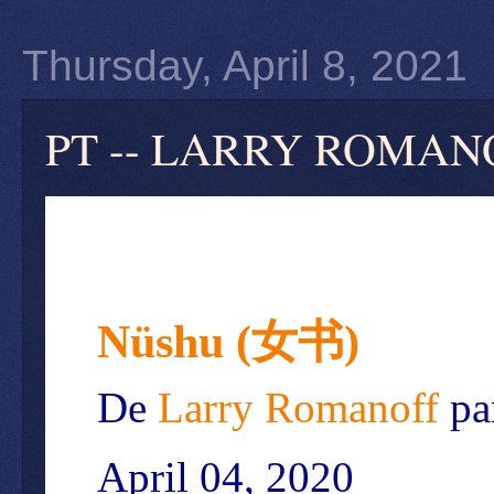
Thursday, April 8, 2021
PT -- LARRY ROMANOF
Nüshu (
女
书
)
De
Larry Romanoff
pa
April 04, 2020