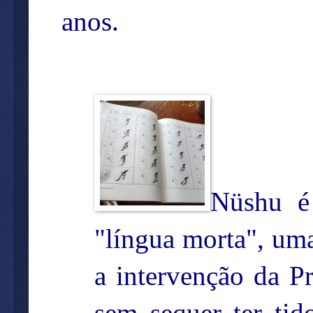
anos.
Nüshu é
"língua morta", uma
a intervenção da Pr
sem sequer ter tid