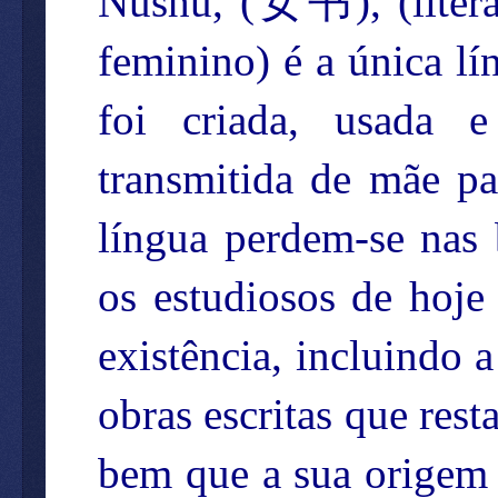
Nüshu, (
女
书
), (lite
feminino) é a única lí
foi criada, usada 
transmitida de mãe pa
língua perdem-se na
os estudiosos de hoje
existência, incluindo 
obras escritas que res
bem que a sua origem 