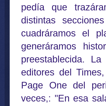
pedía que trazára
distintas seccion
cuadráramos el pl
generáramos histo
preestablecida. La
editores del Times,
Page One del peri
veces,: "
En esa sal