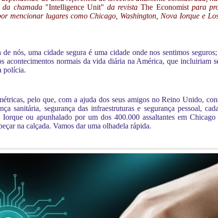
ços da chamada
"Intelligence Unit"
da revista
The Economist
para pro
 por mencionar lugares como Chicago, Washington, Nova Iorque e Lo
 de nós, uma cidade segura é uma cidade onde nos sentimos seguros; 
acontecimentos normais da vida diária na América, que incluiriam se
 polícia.
métricas, pelo que, com a ajuda dos seus amigos no Reino Unido, co
nça sanitária, segurança das infraestruturas e segurança pessoal, c
Nova Iorque ou apunhalado por um dos 400.000 assaltantes em Chica
opeçar na calçada. Vamos dar uma olhadela rápida.