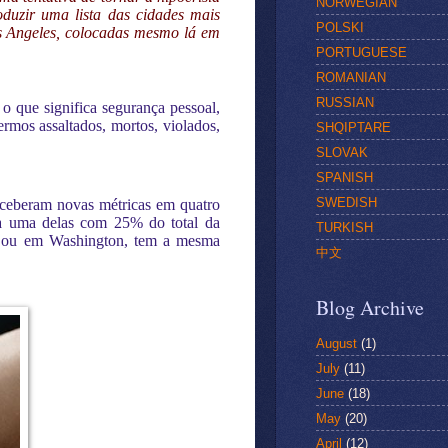
NORWEGIAN
duzir uma lista das cidades mais
POLSKI
s Angeles, colocadas mesmo lá em
PORTUGUESE
ROMANIAN
RUSSIAN
o que significa segurança pessoal,
rmos assaltados, mortos, violados,
SHQIPTARE
SLOVAK
SPANISH
SWEDISH
nceberam novas métricas em quatro
ada uma delas com 25% do total da
TURKISH
go ou em Washington, tem a mesma
中文
Blog Archive
August
(1)
July
(11)
June
(18)
May
(20)
April
(12)