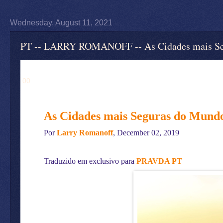
Wednesday, August 11, 2021
PT -- LARRY ROMANOFF -- As Cidades mais Seg
00
As Cidades mais Seguras do Mund
Por
Larry Romanoff
, December 02, 2019
Traduzido em exclusivo para
PRAVDA PT