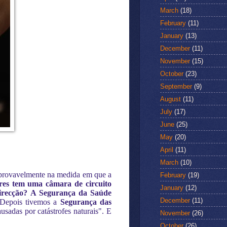
March
(18)
February
(11)
January
(13)
December
(11)
November
(15)
October
(23)
September
(9)
August
(11)
July
(17)
June
(25)
May
(20)
April
(11)
March
(10)
, provavelmente na medida em que a
February
(19)
res tem uma câmara de circuito
January
(12)
irecção?
A Segurança da Saúde
December
(11)
 Depois tivemos a
Segurança das
sadas por catástrofes naturais". E
November
(26)
October
(26)