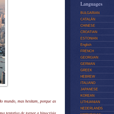
Languages
BULGARIAN
CATALÁN
CHINESE
CROATIAN
ESTONIAN
English
FRENCH
GEORGIAN
GERMAN
GREEK
HEBREW
ITALIANO
JAPANESE
KOREAN
 do mundo, mas hesitam, porque as
LITHUANIAN
NEDERLANDS
a tentativa de tornar a hipocrisia