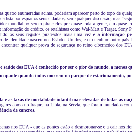
s quatro enumeradas acima, poderiam aparecer perto do topo de qualque
 lista por espiar os seus cidadãos, sem qualquer discussão, mas "segur
r mundial ao serem pirateados por quase toda a gente, em quase tod
e informação de crédito, os retalhistas como Wal-Mart e Target, Sony P
m tido os seus registos pirateados mais uma vez
e a informação pe
o de identidade nasceu nos Estados Unidos, e em nenhum outro país l
s encontrar qualquer prova de segurança no reino cibernético dos E
e saúde dos EUA é conhecido por ser o pior do mundo, a menos que
eocupante quando todos morrem no parque de estacionamento, p
 e as taxas de mortalidade infantil mais elevadas de todas as n
ugares como no Iraque, na Líbia, na Sérvia, que foram inundados com 
dência de cancros.
penas nos EUA - que as pontes estão a desmoronar-se e a cair nos rios