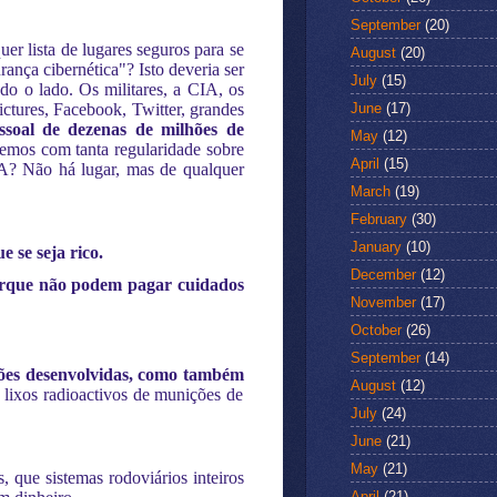
September
(20)
r lista de lugares seguros para se
August
(20)
ança cibernética"? Isto deveria ser
July
(15)
o o lado. Os militares, a CIA, os
June
(17)
ictures, Facebook, Twitter, grandes
ssoal de dezenas de milhões de
May
(12)
emos com tanta regularidade sobre
April
(15)
UA? Não há lugar, mas de qualquer
March
(19)
February
(30)
January
(10)
 se seja rico.
December
(12)
orque não podem pagar cuidados
November
(17)
October
(26)
September
(14)
ações desenvolvidas, como também
August
(12)
lixos radioactivos de munições de
July
(24)
June
(21)
May
(21)
, que sistemas rodoviários inteiros
April
(21)