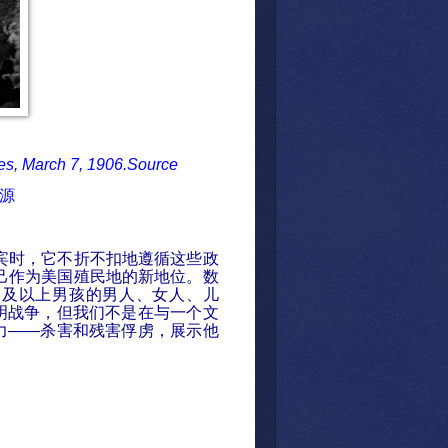
nes, March 7, 1906.
Source
源
宾时，它不折不扣地遵循这些政
己作为美国殖民地的新地位。数
岁及以上男孩的男人、女人、儿
明战争，但我们不是在与一个文
力
——
杀害和残害俘虏，展示他