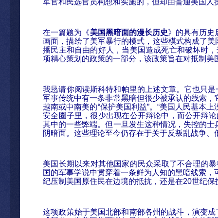
军官和民选官员构想和实施的，但却由普通美国人
在一篇
题为《
美国黑暗面的漫
长历史
》的具有
历史
画面，描绘了美军暴行的模式，这些模式构成了美
播民主和自由的好人，当美国造成死亡和破坏时，
项精心策划的政策的一部分，该政策旨在对抵制美
我
恳请你阅读斯科特和帕里的上述文章。它也只是
军事传统中有一条非常黑暗但很少被承认的线索，
越南或中南美的
“
保
护美国利益
”
。
“
美国人民基本上
安全圈子里，很少出现在公开辩论中，而公开辩论
其中的一些弊端。但一旦发生这种情况，失控的士
阴暗面。这些理论至今仍存在于关于反叛乱战争、
美国
长期以来对其他国家的民众采取了不合理的暴
国的军事学说中贯穿着一条鲜为人知的黑暗线索，
纪压制美国原住民在边境的抵抗，还是在
20
世
纪保
这项政策始于美国北部和南部各州的战斗，演变成