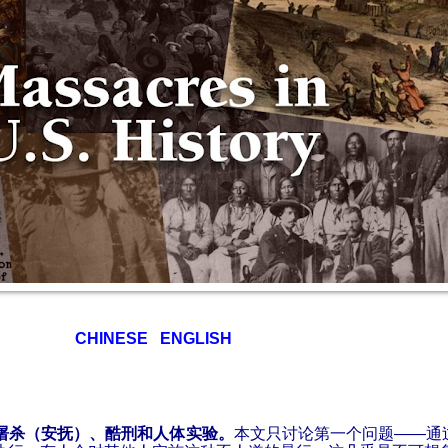
CHINESE
ENGLISH
屠
杀（安抚）、酷刑和人体实验。
本文只
讨论第一个问题
——
通