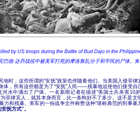
illed by US troops during the Battle of Bud Dajo in the Philippi
宾巴德
·
达
乔战役中被美军打死的摩洛叛乱分子和平民的尸体。
来
民地时，这些所谓的
“
安
抚
”
政策也伴随着他
们。当美国入侵菲律
身体，所有这些都是为了
“
安
抚
”
人民
——
残暴地迫使他
们接受自
此河水中涌出了
尸体。一名新
闻记者在描述
“
美国士兵
杀害
10
作为菲律宾人，就其本身而言，比一条狗好不了多少。这不是文
暴力和残暴。美军的一份战争文件称赞这种
“
堪称典范的刑事暴
的安
抚方式
”
。