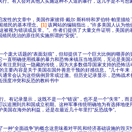
执行。有人会对其他人实施这种不人道的暴行，这几乎是不可想
启发性的文章中，美国作家彼得
·
戴
尔
·
斯科特和
罗伯特
·
帕里描
绘
国殖民的基本理念。
[1]
该网站的编辑指出，
“
许多美国人认为他
这被视为错误或反常。
”
。作者
们提供了大量文件证明，美国的
国殖民统治的原住民实施所谓的
“
安
抚
”
。
一个庞大话题的
“
表面划痕
”
，但却提供了一个巨大比例的嘲弄的
它一直明确使用残暴的暴力和恐怖来镇压当地居民，无论是美国
没有注意到
这一隐藏的传统，因为大多数倡导国家支持的恐怖活
的主要内容是关于美国在国外善意干预的好感信息。
”
几十年来
兵通常会认为这些病例异常或过激。但历史记录显示，恐怖战术
低强度冲突和反恐的教科书
中
行。有记录显示，这既不是一个
“
错误
”
，也不是一个
“
失常
”
，而
可以追溯到共和国成立初期。这种军事传统明确地为有选择地使
护美国在海外的利益，还是在最近几十年里打
“
反恐
战争
”
。
了一种
“
全面
战争
”
的概念
这意味着对平民和经济基础设施的毁灭