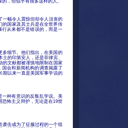
象的，但似乎有很多这样的人
。
了一幅令人震惊但却令人沮丧的
们的国家及其士兵是在全世界传
暴行从来都不是错误的，而是一
更多
细节。他们指出，在美国的
本土的印第安人，还是菲律宾、
动的文献都被谨慎地限制在国家
，国会和新
闻机构的调查揭露了
长期以来一直是美国军事学说的
是一种有意
识的反叛乱学说。美
用恐怖主义辩护，无论是在
19
世
性袭击成为了征服过程的一个组