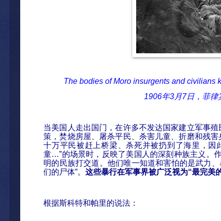
The bodies of Moro insurgents and civilians k
1906
年
3
月
7
日，菲律
当美国人走出国
门，在许多不发达国家建立军事殖
策，焚烧房屋、屠杀平民、杀害儿童、折磨和残害
十万平民被赶上桥梁、杀死并被扔到了海里，因
童
…”
的
场景时，反映了美国人的深刻种族主义。
明的民族打交道。他们唯一知道和害怕的是武力、
们的尸体
”
。
这些暴行在军事界被广泛视为
“
最完美
根据斯科特和帕里的
说法
：