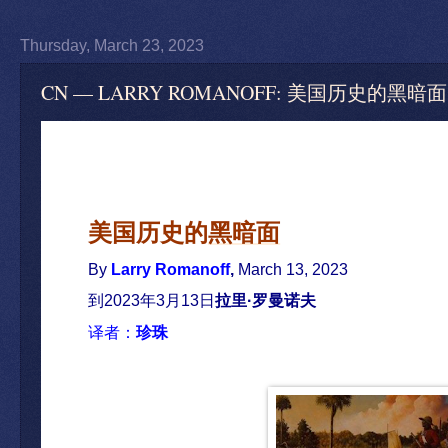
Thursday, March 23, 2023
CN — LARRY ROMANOFF: 美国历史的黑暗面
美国
历史的
黑暗面
By
Larry Romanoff
,
March 13, 2023
到
2023
年
3
月
13
日
拉里
·
罗曼诺夫
译者
：
珍珠