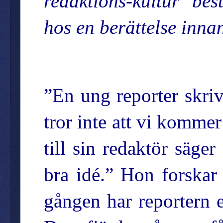
redaktions-kultur b
hos en berättelse inna
”En ung reporter skri
tror inte att vi komme
till sin redaktör säger
bra idé.” Hon forskar 
gången har reportern e