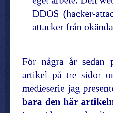
eget arbete. Den we
DDOS (
hacker-atta
attacker från okänd
För några år sedan 
artikel på tre sidor 
medieserie jag present
bara den här artikel