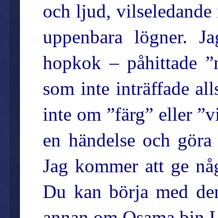
och ljud, vilseledande
uppenbara lögner. Jag
hopkok – påhittade ”n
som inte inträffade all
inte om ”färg” eller ”v
en händelse och göra 
Jag kommer att ge nå
Du kan börja med den
annan om Osama bin 