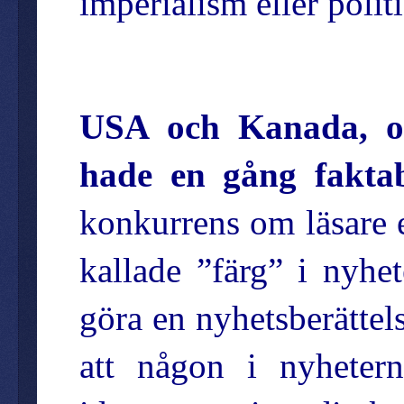
imperialism eller polit
USA och Kanada, och
hade en gång faktab
konkurrens om läsare el
kallade ”färg” i nyhet
göra en nyhetsberättel
att någon i nyhete