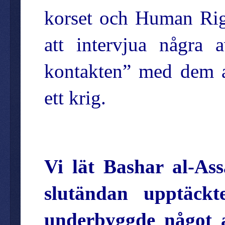
korset och Human Rig
att intervjua några 
kontakten” med dem a
ett krig.
Vi lät Bashar al-Ass
slutändan upptäck
underbyggde något a