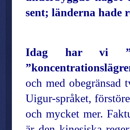
sent; länderna hade r
Idag har vi ”f
”koncentrationslägr
och med obegränsad tv
Uigur-språket, förstö
och mycket mer. Faktu
är den kinesiska rege