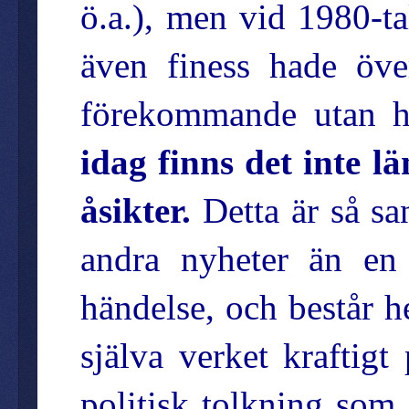
ö.a.), men vid 1980-ta
även finess hade över
förekommande utan h
idag finns det inte l
åsikter.
Detta är så san
andra nyheter än en 
händelse, och består h
själva verket kraftigt
politisk tolkning som e