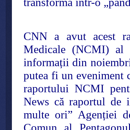
transforma într-o „pand
CNN a avut acest rap
Medicale (NCMI) al 
informații din noiembri
putea fi un eveniment c
raportului NCMI pen
News că raportul de i
multe ori” Agenției d
Comun al Pentagonul