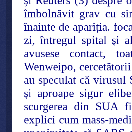
și Reuters (3) despre 
îmbolnăvit grav cu s
înainte de apariția. fo
zi, întregul spital și
avusese contact, to
Wenweipo, cercetătorii c
au speculat că virusul
și aproape sigur elibe
scurgerea din SUA fi
explici cum mass-media