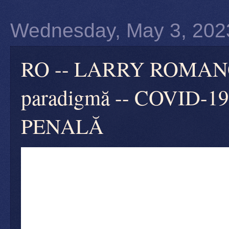
Wednesday, May 3, 202
RO -- LARRY ROMANOFF:
paradigmă -- COVID
PENALĂ