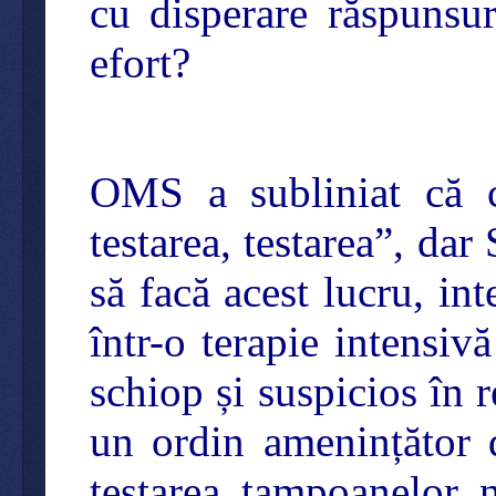
cu disperare răspunsu
efort?
OMS a subliniat că ce
testarea, testarea”, da
să facă acest lucru, int
într-o terapie intensiv
schiop și suspicios în 
un ordin amenințător d
testarea tampoanelor 