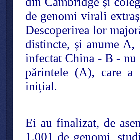
din Cambridge și coleg
de genomi virali extraș
Descoperirea lor majoră
distincte, și anume A,
infectat China - B - nu 
părintele (A), care a
inițial.
Ei au finalizat, de ase
1.001 de genomi, studiu