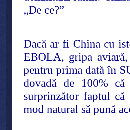
„De ce?”
Dacă ar fi China cu i
EBOLA, gripa aviară, 
pentru prima dată în SU
dovadă de 100% că C
surprinzător faptul că
mod natural să pună ace