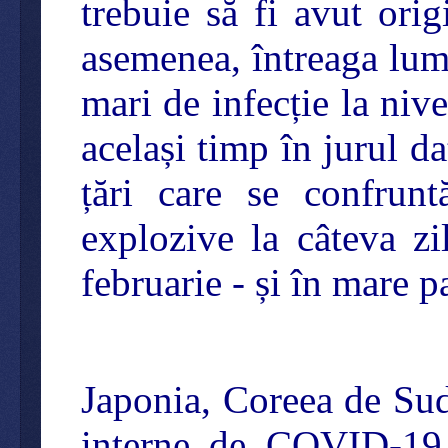
trebuie să fi avut ori
asemenea, întreaga lume
mari de infecție la niv
același timp în jurul da
țări care se confrunt
explozive la câteva zi
februarie - și în mare p
Japonia, Coreea de Sud,
interne de COVID-19 