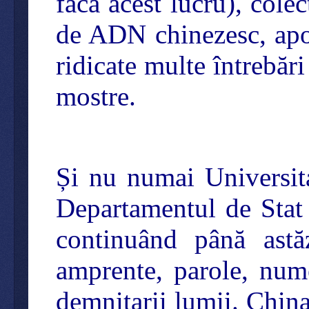
facă acest lucru), cole
de ADN chinezesc, apoi
ridicate multe întrebări
mostre.
Și nu numai Universit
Departamentul de Stat
continuând până astăz
amprente, parole, nume
demnitarii lumii. China