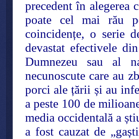
precedent în alegerea 
poate cel mai rău po
coincidențe, o serie 
devastat efectivele di
Dumnezeu sau al nat
necunoscute care au zb
porci ale țării și au inf
a peste 100 de milioan
media occidentală a ști
a fost cauzat de „gașt