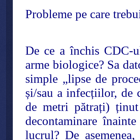
Probleme pe care trebu
De ce a închis CDC-u
arme biologice? Sa dat
simple „lipse de proc
și/sau a infecțiilor, d
de metri pătrați) ținu
decontaminare înainte 
lucrul? De asemenea, d