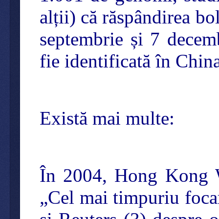
alții) că răspândirea bo
septembrie și 7 decemb
fie identificată în Chin
Există mai multe:
În 2004, Hong Kong We
„Cel mai timpuriu foc