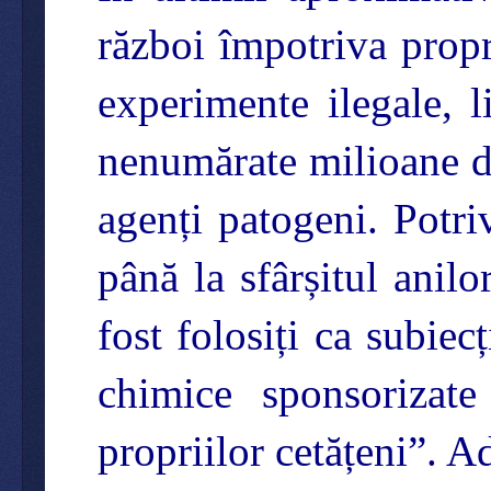
război împotriva propr
experimente ilegale, l
nenumărate milioane de
agenți patogeni. Potri
până la sfârșitul ani
fost folosiți ca subiec
chimice sponsorizat
propriilor cetățeni”. A