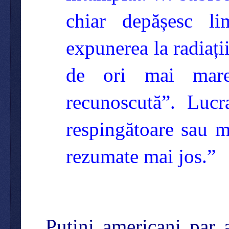
chiar depășesc li
expunerea la radiați
de ori mai mare
recunoscută”. Lucr
respingătoare sau m
rezumate mai jos.”
Puțini americani par 