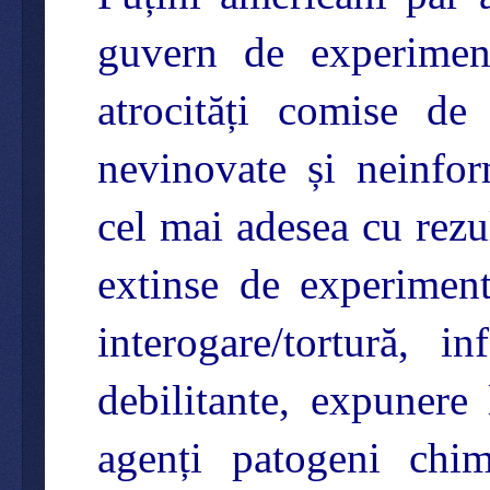
guvern de experiment
atrocități comise de
nevinovate și neinfor
cel mai adesea cu rezu
extinse de experiment
interogare/tortură, i
debilitante, expunere 
agenți patogeni chimi