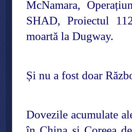
McNamara, Operațiu
SHAD, Proiectul 11
moartă la Dugway.
Și nu a fost doar Răzb
Dovezile acumulate ale
în China și Coreea de