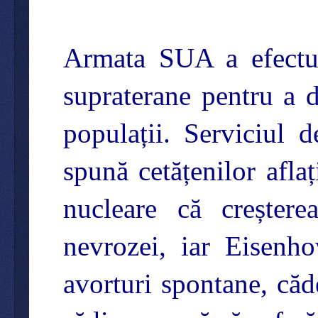
Armata SUA a efectua
supraterane pentru a d
populații. Serviciul d
spună cetățenilor afla
nucleare că creșter
nevrozei, iar Eisenho
avorturi spontane, căd