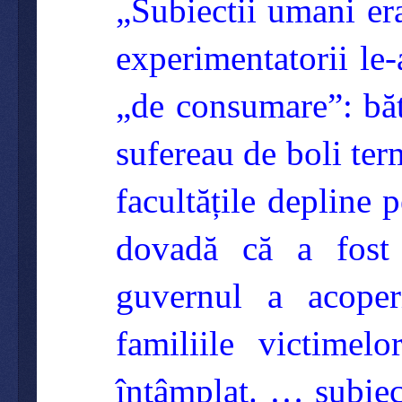
„Subiectii umani er
experimentatorii le-
„de consumare”: bătr
sufereau de boli term
facultățile depline
dovadă că a fost
guvernul a acoper
familiile victimel
întâmplat. … subiec