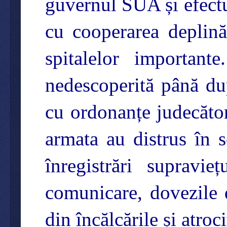
guvernul SUA și efectu
cu cooperarea deplină 
spitalelor importante
nedescoperită până du
cu ordonanțe judecătore
armata au distrus în 
înregistrări supravi
comunicare, dovezile 
din încălcările și atroc