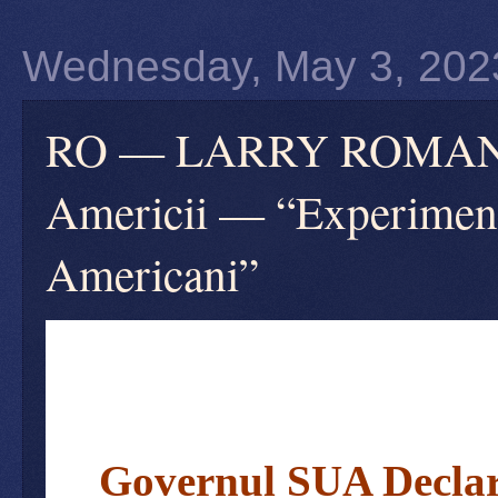
Wednesday, May 3, 202
RO — LARRY ROMANOFF
Americii — “Experimente
Americani”
Governul SUA Declar