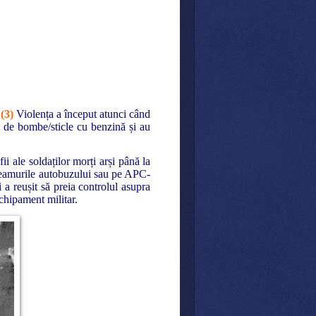
.
(3)
Violența a început atunci când
ii de bombe/sticle cu benzină și au
i ale soldaților morți arși până la
pe geamurile autobuzului sau pe APC-
i a reușit să preia controlul asupra
chipament militar.