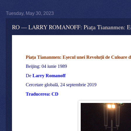
Tuesday, May 30, 2023
RO — LARRY ROMANOFF: Piața Tiananmen: Eșecul
Piața Tiananmen: Eșecul unei Revoluții de Culoare d
Beijing: 04 iunie 1989
De
Larry Romanoff
Cercetare globală, 24 septembrie 2019
Traducerea: CD