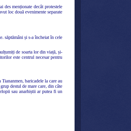
ai des menționate decât protestele
 avut loc două evenimente separate
. săptămâni și s-a încheiat în cele
lțumiți de soarta lor din viață, și-
torilor este centrul necesar pentru
ța Tiananmen, baricadele la care au
a grup destul de mare care, din câte
rlopii sau anarhiștii ar putea fi un