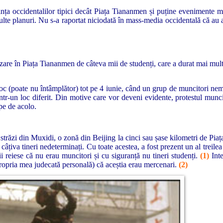
ința occidentalilor tipici decât Piața Tiananmen și puține evenimente m
ulte planuri. Nu s-a raportat niciodată în mass-media occidentală că au
zare în Piața Tiananmen de câteva mii de studenți, care a durat mai multe
loc (poate nu întâmplător) tot pe 4 iunie, când un grup de muncitori nemu
ntr-un loc diferit. Din motive care vor deveni evidente, protestul munci
pe de acolo.
străzi din Muxidi, o zonă din Beijing la cinci sau șase kilometri de Pia
 câțiva tineri nedeterminați. Cu toate acestea, a fost prezent un al treile
afii reiese că nu erau muncitori și cu siguranță nu tineri studenți.
(1)
Inte
 propria mea judecată personală) că aceștia erau mercenari.
(2)