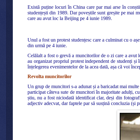
Există puține locuri în China care par mai arse în conști
studențești din 1989. Dar poveștile sunt greșite pe mai m
care au avut loc la Beijing pe 4 iunie 1989.
Unul a fost un protest studențesc care a culminat cu o așe
din urmă pe 4 iunie.
Celălalt a fost o grevă a muncitorilor de o zi care a avut 
au organizat propriul protest independent de studenți și î
înțelegerea evenimentelor de la acea dată, așa că voi înce
Revolta muncitorilor
Un grup de muncitori s-a adunat și a baricadat mai multe 
participat câteva sute de muncitori în majoritate adulți, cu
știu, nu a fost niciodată identificat clar, deși din fotogr
adjectiv adecvat, dar faptele par să susțină concluzia (și