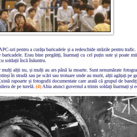
APC-uri pentru a curăța baricadele și a redeschide străzile pentru trafic
ețe baricadele. Erau bine pregătiți, înarmați cu cel puțin sute și poate m
u soldații încă înăuntru.
 mulți alții nu, și mulți au ars până la moarte. Sunt nenumărate fotografi
i întinși în stradă sau pe scări sau trotuare unde au murit, alții agățați 
i. Există rapoarte și fotografii documentate care arată că grupul de bandiț
aliera de pe turelă.
(4)
Abia atunci guvernul a trimis soldați înarmați și e