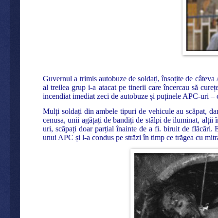
Guvernul a trimis autobuze de soldați, însoțite de câteva 
al treilea grup i-a atacat pe tinerii care încercau să cur
incendiat imediat zeci de autobuze și puținele APC-uri – c
Mulți soldați din ambele tipuri de vehicule au scăpat, dar
cenusa, unii agățați de bandiți de stâlpi de iluminat, alți
uri, scăpați doar parțial înainte de a fi. biruit de flăcăr
unui APC și l-a condus pe străzi în timp ce trăgea cu mitr