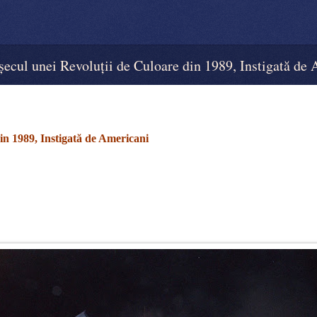
 unei Revoluții de Culoare din 1989, Instigată de 
in 1989, Instigată de Americani